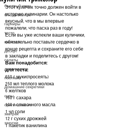
быстрый ужин
Этот куличик точно должен войти в 
историю кулинарии. Он настолько 
блюда эконом
вкусный, что в мы впервые 
гарниры
пожалели, что пасха раз в году!
тесто
Если вы уже испекли ваши куличики, 
обязательно поставьте сердечко в 
выпечка
конце рецепта и сохраните его себе 
десерт
в закладки и поделитесь с другом!
салаты
Вам понадобится:
диетическое
для теста:
650 г муки(просеять)
постные
250 мл теплого молока
Домашние секретики
6 желтков
супы
160 г сахара
100 г сливочного масла
оригинальные
1 чл соли
завтрак
12 г сухих дрожжей
закуски
1 пакетик ванилина