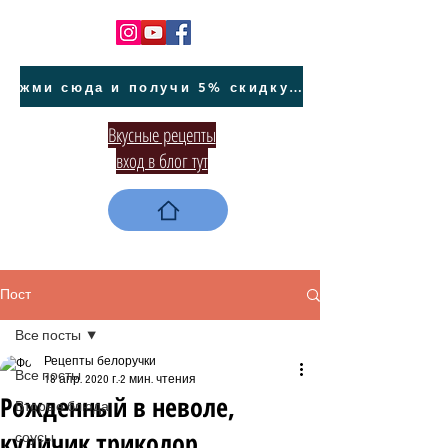
жми сюда и получи 5% скидку на покупку авто на Кипре и автообслуживание
Вкусные рецепты
вход в блог тут
Пост
Все посты
Рецепты белоручки
Все посты
18 апр. 2020 г.
2 мин. чтения
Рожденный в неволе,
Вторые блюда
куличик триколор
соусы