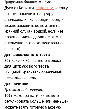
Правильное питание
цедра 1 небольшого лимона
Духи от Калинки, 
рецепт тут
 (если у 
кето
вас нет, замените на цедру 1 
апельсина + 1 чл бренди) бренди 
можно заменить ромом, или на 
крайний случай водкой, если нет 
вообще ничего, добавьте 30 мл 
апельсинового сока(желательно 
свежего)
для шоколадного теста
30 г какао + 30 г теплого молока
для цитрусового теста
Пищевой краситель оранжевый 
несколько капель
для начинки:
Для маковой начинки:
100 г маковой начинки(можете 
регулировать больше или меньше)
можете взять готовую маковую 