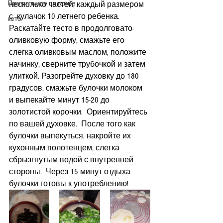
Правильное питание
несколько частей, каждый размером 
с  кулачок 10 летнего ребенка.  
кето
Раскатайте тесто в продолговато-
оливковую форму, смажьте его 
слегка оливковым маслом, положите 
начинку, сверните трубочкой и затем 
улиткой. Разогрейте духовку до 180 
градусов, смажьте булочки молоком 
и выпекайте минут 15-20 до 
золотистой корочки.  Ориентируйтесь 
по вашей духовке.  После того как 
булочки выпекуться, накройте их 
кухонным полотенцем, слегка 
сбрызгнутым водой с внутренней 
стороны.  Через 15 минут отдыха 
булочки готовы к употреблению!