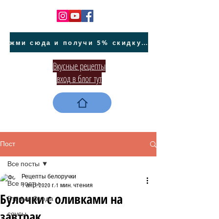
жми сюда и получи 5% скидку на покупку авто на Кипре и автообслуживание
Вкусные рецепты
вход в блог тут
Пост
Все посты
Рецепты белоручки
Все посты
1 апр. 2020 г.
1 мин. чтения
Булочки с оливками на
Вторые блюда
завтрак
соусы