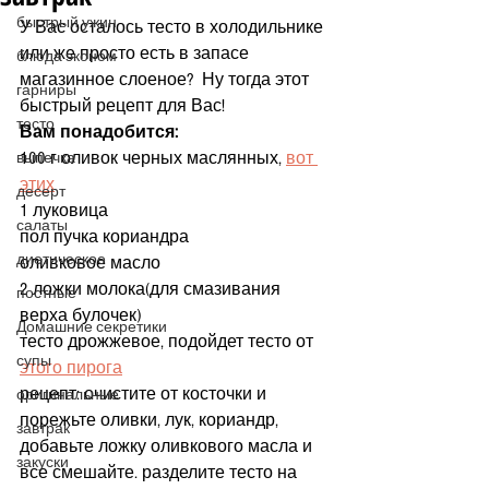
быстрый ужин
У Вас осталось тесто в холодильнике 
или же просто есть в запасе 
блюда эконом
магазинное слоеное?  Ну тогда этот 
гарниры
быстрый рецепт для Вас!
тесто
Вам понадобится:
100 г оливок черных маслянных, 
вот 
выпечка
этих
десерт
1 луковица
салаты
пол пучка кориандра
диетическое
оливковое масло
2 ложки молока(для смазивания 
постные
верха булочек)
Домашние секретики
тесто дрожжевое, подойдет тесто от 
супы
этого пирога
рецепт: очистите от косточки и 
оригинальные
порежьте оливки, лук, кориандр, 
завтрак
добавьте ложку оливкового масла и 
закуски
все смешайте. разделите тесто на 