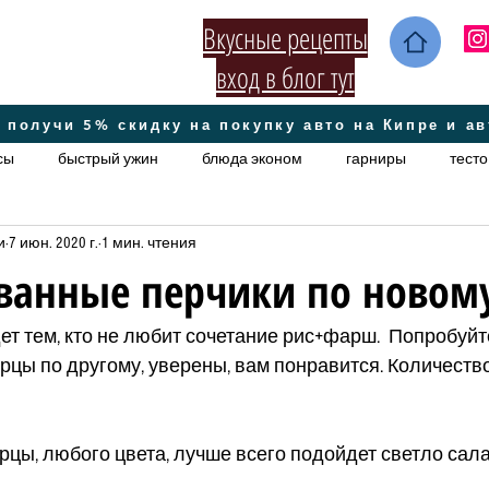
Вкусные рецепты
вход в блог тут
 получи 5% скидку на покупку авто на Кипре и а
сы
быстрый ужин
блюда эконом
гарниры
тесто
и
7 июн. 2020 г.
1 мин. чтения
ское
постные
Домашние секретики
супы
ориг
анные перчики по новом
кето
ет тем, кто не любит сочетание рис+фарш.  Попробуйт
ы по другому, уверены, вам понравится. Количество
ерцы, любого цвета, лучше всего подойдет светло сал