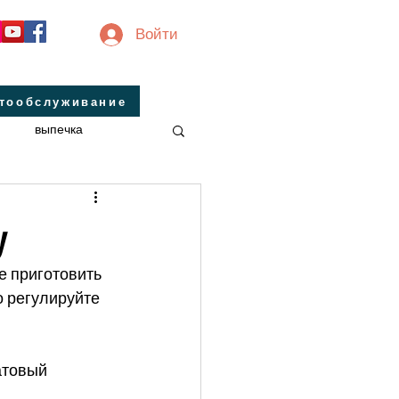
Войти
втообслуживание
выпечка
инальные
завтрак
у
е приготовить 
 регулируйте 
атовый