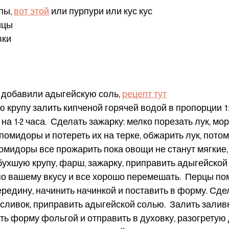
пы, 
вот этой
 или пурпури или кус кус
ицы
вки
ы добавили адыгейскую соль, 
рецепт тут
 крупу залить кипченой горячей водой в пропорции 1:
на 1-2 часа.  Сделать зажарку: мелко порезать лук, мор
помидоры и потереть их на терке, обжарить лук, потом
помидоры все прожарить пока овощи не станут мягкие,
бухшую крупу, фарш, зажарку, приправить адыгейской
о вашему вкусу и все хорошо перемешать.  Перцы пом
ередину, начинить начинкой и поставить в форму. Сде
 сливок, приправить адыгейской солью.  Залить заливк
ть форму фольгой и отправить в духовку, разогретую д