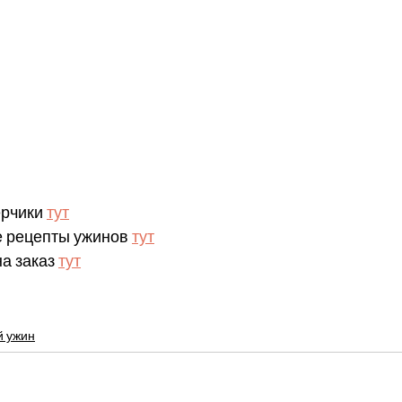
рчики 
тут
 рецепты ужинов 
тут
а заказ 
тут
й ужин