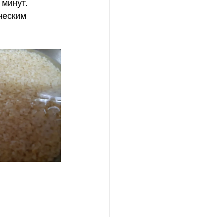
минут.  
ческим 