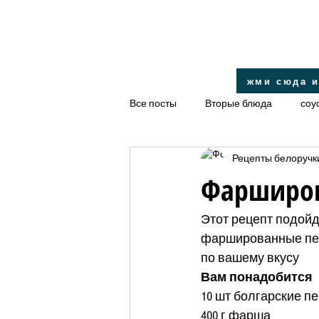
жми сюда и
Все посты
Вторые блюда
соу
Рецепты белоручк
десерт
салаты
диетиче
Фарширов
закуски
Правильное питание
Этот рецепт подойд
фаршированные перц
по вашему вкусу
Вам понадобится
10 шт болгарские п
400 г фарша