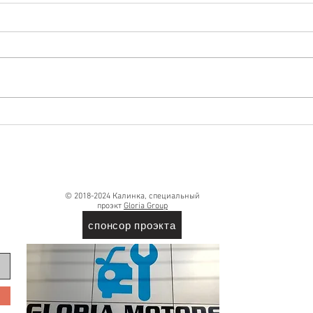
«Beef & Bliss» (или «Биф и
🍱 Ку
Блисс») — говядина и
с ов
блаженство 😋
коро
© 2018-2024 Калинка, специальный
проэкт
Gloria Group
спонсор проэкта