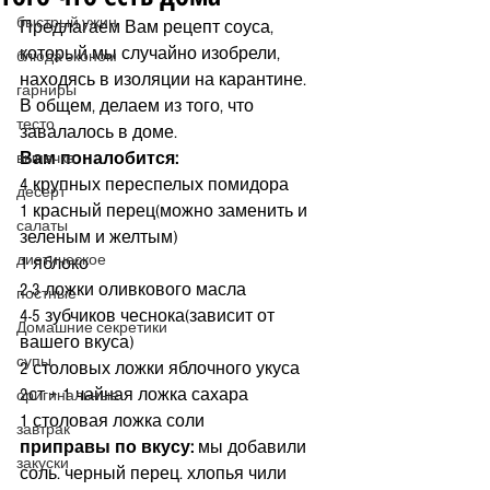
быстрый ужин
Предлагаем Вам рецепт соуса, 
который мы случайно изобрели, 
блюда эконом
находясь в изоляции на карантине.  
гарниры
В общем, делаем из того, что 
тесто
завалалось в доме.
Вам поналобится:
выпечка
4 крупных переспелых помидора
десерт
1 красный перец(можно заменить и 
салаты
зеленым и желтым)
диетическое
1 яблоко
2-3 ложки оливкового масла
постные
4-5 зубчиков чеснока(зависит от 
Домашние секретики
вашего вкуса)
супы
2 столовых ложки яблочного укуса 
2ст + 1 чайная ложка сахара
оригинальные
1 столовая ложка соли
завтрак
приправы по вкусу: 
мы добавили 
закуски
соль. черный перец. хлопья чили 