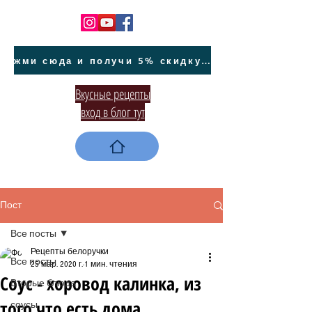
жми сюда и получи 5% скидку на покупку авто на Кипре и автообслуживание
Вкусные рецепты
вход в блог тут
Пост
Все посты
Рецепты белоручки
Все посты
25 мар. 2020 г.
1 мин. чтения
Соус - хоровод калинка, из
Вторые блюда
того что есть дома
соусы