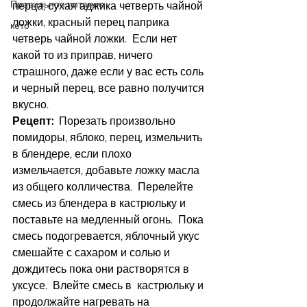
Правильное питание
перца, сухая аджика четверть чайной 
ложки, красный перец паприка 
кето
четверь чайной ложки.  Если нет 
какой то из приправ, ничего 
страшного, даже если у вас есть соль 
и черный перец, все равно получится 
вкусно.
Рецепт:
  Порезать произвольно 
помидоры, яблоко, перец, измельчить 
в блендере, если плохо 
измельчается, добавьте ложку масла 
из общего колличества.  Перелейте 
смесь из блендера в кастрюльку и 
поставьте на медленный огонь.  Пока 
смесь подогревается, яблочный укус 
смешайте с сахаром и солью и 
дождитесь пока они растворятся в 
уксусе.  Влейте смесь в  кастрюльку и 
продолжайте нагревать на 