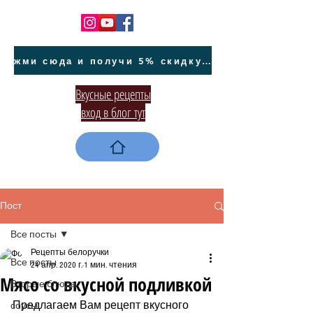
жми сюда и получи 5% скидку на покупку авто на Кипре и автообслуживание
Вкусные рецепты
вход в блог тут
Пост
Все посты
Рецепты белоручки
Все посты
24 апр. 2020 г.
1 мин. чтения
Мясо со вкусной подливкой
Вторые блюда
Предлагаем Вам рецепт вкусного 
соусы