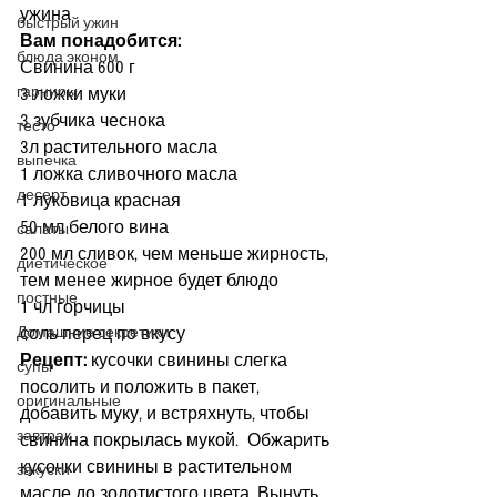
ужина
быстрый ужин
Вам понадобится:
блюда эконом
Свинина 600 г
гарниры
3 ложки муки
3 зубчика чеснока
тесто
3л растительного масла
выпечка
1 ложка сливочного масла
десерт
1 луковица красная
50 мл белого вина
салаты
200 мл сливок, чем меньше жирность, 
диетическое
тем менее жирное будет блюдо
постные
1 чл горчицы
Домашние секретики
соль перец по вкусу
Рецепт: 
кусочки свинины слегка 
супы
посолить и положить в пакет, 
оригинальные
добавить муку, и встряхнуть, чтобы 
завтрак
свинина покрылась мукой.  Обжарить 
кусочки свинины в растительном 
закуски
масле до золотистого цвета. Вынуть 