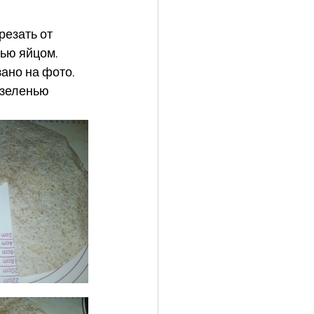
резать от 
ью яйцом. 
но на фото.  
 зеленью