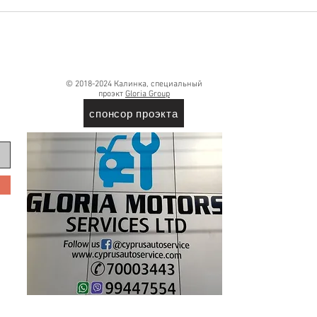
🥔 К
(лай
© 2018-2024 Калинка, специальный
проэкт
Gloria Group
спонсор проэкта