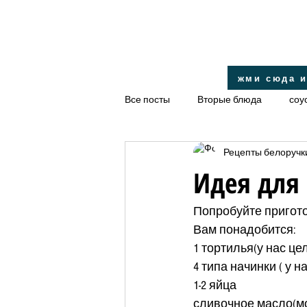
жми сюда и
Все посты
Вторые блюда
соу
Рецепты белоручк
десерт
салаты
диетиче
Идея для 
закуски
Правильное питание
Попробуйте пригото
Вам понадобится:
1 тортилья(у нас це
4 типа начинки ( у 
1-2 яйца
сливочное масло(м