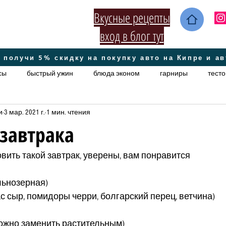
Вкусные рецепты
вход в блог тут
 получи 5% скидку на покупку авто на Кипре и а
сы
быстрый ужин
блюда эконом
гарниры
тесто
и
3 мар. 2021 г.
1 мин. чтения
ское
постные
Домашние секретики
супы
ориг
завтрака
кето
вить такой завтрак, уверены, вам понравится
льнозерная)
нас сыр, помидоры черри, болгарский перец, ветчина)
ожно заменить растительным)