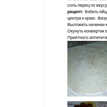
соль перец по вкусу
рецепт:
  Взбить яй
центра к краю.  Виз
Выложить начинки к
Окунуть конвертик 
Приятного аппетита