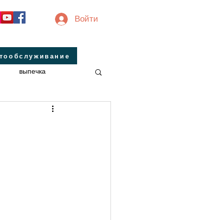
Войти
втообслуживание
выпечка
инальные
завтрак