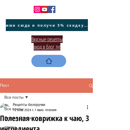
жми сюда и получи 5% скидку на покупку авто на Кипре и автообслуживание
Вкусные рецепты
вход в блог тут
Пост
Все посты
Рецепты белоручки
Все посты
15 янв. 2024 г.
1 мин. чтения
Полезная коврижка к чаю, 3
Вторые блюда
ингредиента
соусы