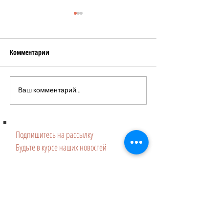
Комментарии
Домашнее золотое печенье
«Pumpkin Mocha B
Ваш комментарий...
без муки и сахара
нежный десерт сч
Подпишитесь на рассылку
Будьте в курсе наших новостей
Подписаться