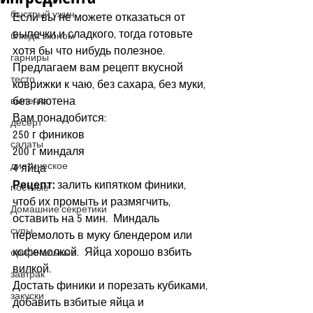
быстрый ужин
Если вы не можете отказаться от 
выпечки и сладкого, тогда готовьте 
блюда эконом
хотя бы что нибудь полезное.  
гарниры
Предлагаем вам рецепт вкусной 
тесто
коврижки к чаю, без сахара, без муки, 
без глютена
выпечка
Вам понадобится:
десерт
250 г фиников
салаты
200 г миндаля
диетическое
4 яйца
Рецепт: 
залить кипятком финики, 
постные
чтоб их промыть и размягчить, 
Домашние секретики
оставить на 5 мин.  Миндаль 
супы
перемолоть в муку блендером или 
кофемолкой.  Яйца хорошо взбить 
оригинальные
вилкой. 
завтрак
Достать финики и порезать кубиками, 
закуски
добавить взбитые яйца и 