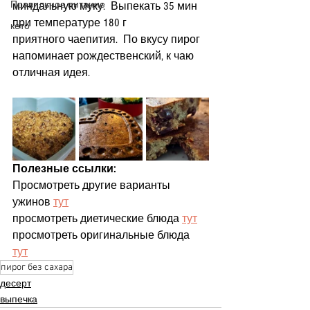
Правильное питание
миндальную муку.  Выпекать 35 мин 
при температуре 180 г
кето
приятного чаепития.  По вкусу пирог 
напоминает рождественский, к чаю 
отличная идея.
Полезные ссылки:
Просмотреть другие варианты 
ужинов 
тут
просмотреть диетические блюда 
тут
просмотреть оригинальные блюда 
тут
пирог без сахара
десерт
выпечка