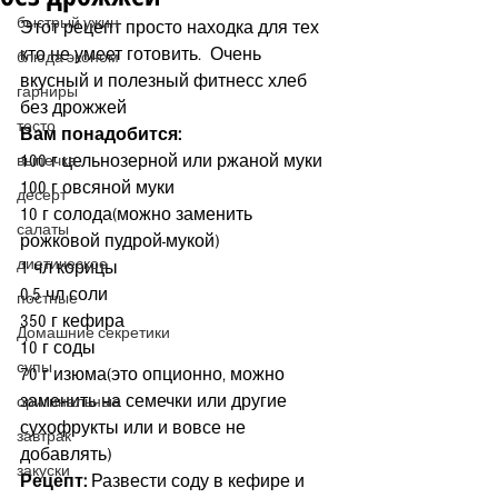
быстрый ужин
Этот рецепт просто находка для тех 
кто не умеет готовить.  Очень 
блюда эконом
вкусный и полезный фитнесс хлеб 
гарниры
без дрожжей
тесто
Вам понадобится:
100 г цельнозерной или ржаной муки
выпечка
100 г овсяной муки
десерт
10 г солода(можно заменить 
салаты
рожковой пудрой-мукой)
диетическое
1 чл корицы
0.5 чл соли
постные
350 г кефира
Домашние секретики
10 г соды
супы
70 г изюма(это опционно, можно 
заменить на семечки или другие 
оригинальные
сухофрукты или и вовсе не 
завтрак
добавлять)
закуски
Рецепт: 
Развести соду в кефире и 