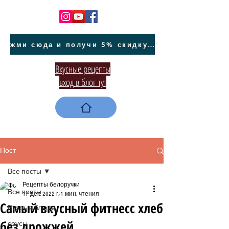
жми сюда и получи 5% скидку на покупку авто на Кипре и автообслуживание
Вкусные рецепты
вход в блог тут
Пост
Все посты
Рецепты белоручки
Все посты
17 дек. 2022 г.
1 мин. чтения
Самый вкусный фитнесс хлеб
Вторые блюда
без дрожжей
соусы