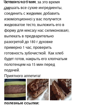
Правильное питание
оставить на 5 мин, за это время 
смешать все сухие ингредиенты, 
кето
соединить с жидкими, добавить 
изюм(опционно) у вас получится 
жидковатое тесто, выложить его в 
форму для кекса(у нас силиконовая), 
выпекать в предварительно 
разогретой до 180 г духовке 
примерно 1 час, проверить 
готовность зубочисткой.  Как хлеб 
будет готов, накрыть его хлопчатым 
полотенцем на 15 мин перед 
подачей.  
Приятного аппетита!
полезные ссылки: