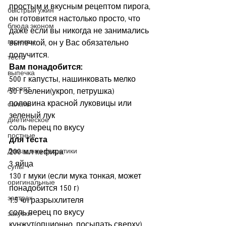
простым и вкусным рецептом пирога, 
быстрый ужин
он готовится настолько просто, что 
блюда эконом
даже если вы никогда не занимались 
гарниры
выпечкой, он у Вас обязательно 
получится.
тесто
Вам понадобится:
выпечка
500 г капусты, нашинковать мелко
десерт
50 г зелени(укроп, петрушка)
половина красной луковицы или 
салаты
зеленый лук
диетическое
соль перец по вкусу
постные
для теста
Домашние секретики
200 мл кефира
3 яйца
супы
130 г муки (если мука тонкая, может 
оригинальные
понадобится 150 г)
завтрак
1.5 чл разрыхлителя
соль перец по вкусу
закуски
кунжут(опционно, посыпать сверху)