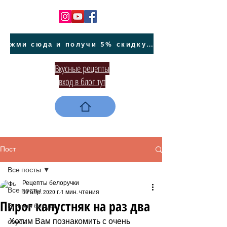
жми сюда и получи 5% скидку на покупку авто на Кипре и автообслуживание
Вкусные рецепты
вход в блог тут
Пост
Все посты
Рецепты белоручки
Все посты
30 апр. 2020 г.
1 мин. чтения
Пирог капустняк на раз два
Вторые блюда
Хотим Вам познакомить с очень 
соусы