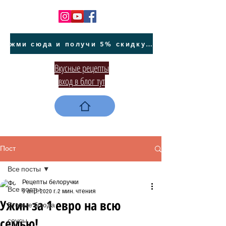
жми сюда и получи 5% скидку на покупку авто на Кипре и автообслуживание
Вкусные рецепты
вход в блог тут
Пост
Все посты
Рецепты белоручки
Все посты
9 апр. 2020 г.
2 мин. чтения
Ужин за 1 евро на всю
Вторые блюда
семью!
соусы