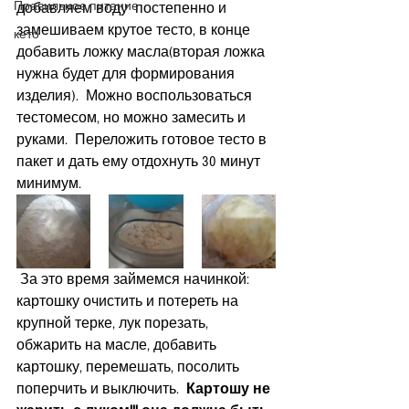
Правильное питание
добавляем воду  постепенно и 
замешиваем крутое тесто, в конце 
кето
добавить ложку масла(вторая ложка 
нужна будет для формирования 
изделия).  Можно воспользоваться 
тестомесом, но можно замесить и 
руками.  Переложить готовое тесто в 
пакет и дать ему отдохнуть 30 минут 
минимум.
 За это время займемся начинкой: 
картошку очистить и потереть на 
крупной терке, лук порезать, 
обжарить на масле, добавить 
картошку, перемешать, посолить 
поперчить и выключить.  
Картошу не 