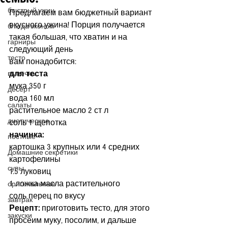
быстрый ужин
Предлагаем вам бюджетный вариант 
вкусного ужина! Порция получается 
блюда эконом
такая большая, что хватин и на 
гарниры
следующий день
тесто
вам понадобится:
для теста
выпечка
мука 350 г
десерт
вода 160 мл
салаты
растительное масло 2 ст л
диетическое
соль 1 щепотка
начинка:
постные
картошка 3 крупных или 4 средних 
Домашние секретики
картофелины
супы
1.5 луковиц
1 ложка масла растительного
оригинальные
соль перец по вкусу
завтрак
Рецепт:
 приготовить тесто, для этого 
закуски
просеим муку, посолим, и дальше 