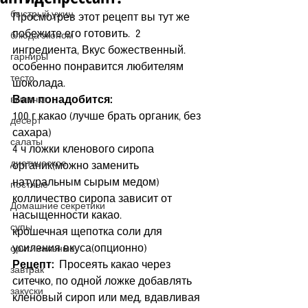
быстрый ужин
Просмотрев этот рецепт вы тут же 
побежите его готовить.  2 
блюда эконом
ингредиента, Вкус божественный. 
гарниры
особенно понравится любителям 
тесто
шоколада.
Вам понадобится:
выпечка
100 г какао (лучше брать органик, без 
десерт
сахара)
салаты
4 ч ложки кленового сиропа 
диетическое
органик(можно заменить 
натуральным сырым медом)  
постные
колличество сиропа зависит от 
Домашние секретики
насыщенности какао.
супы
крошечная щепотка соли для 
усиления вкуса(опционно)
оригинальные
Рецепт:
  Просеять какао через 
завтрак
ситечко, по одной ложке добавлять 
закуски
кленовый сироп или мед, вдавливая 