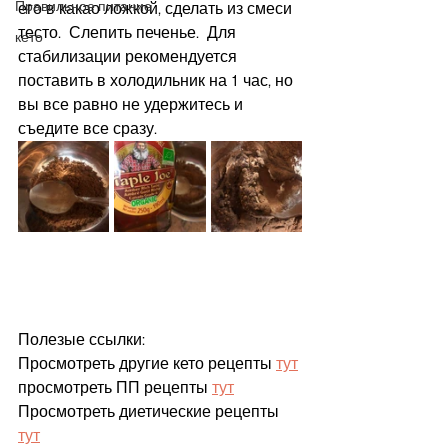
Правильное питание
его в какао ложкой, сделать из смеси 
тесто.  Слепить печенье.  Для 
кето
стабилизации рекомендуется 
поставить в холодильник на 1 час, но 
вы все равно не удержитесь и 
съедите все сразу.  
Полезые ссылки:
Просмотреть другие кето рецепты 
тут
просмотреть ПП рецепты 
тут
Просмотреть диетические рецепты 
тут