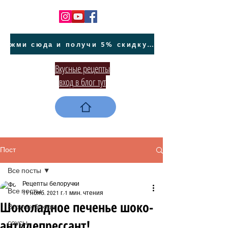
жми сюда и получи 5% скидку на покупку авто на Кипре и автообслуживание
Вкусные рецепты
вход в блог тут
Пост
Все посты
Рецепты белоручки
Все посты
11 нояб. 2021 г.
1 мин. чтения
Шоколадное печенье шоко-
Вторые блюда
антидепрессант!
соусы