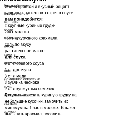
быстрый ужин
Очень простой и вкусный рецепт 
куринных наггетсов. секрет в соусе
блюда эконом
вам понадобится:
гарниры
2 крупные куриные грудки
тесто
200 г молока
150 г кукурузного крахмала
выпечка
соль по вкусу
десерт
растительное масло
салаты
для соуса
диетическое
3 ст л соевого соуса
3 ст л кетчупа
постные
3 ст л меда
Домашние секретики
3 зубчика чеснока
супы
1 ст л кунжутных семечек
Рецепт: 
 порезать куриную грудку на 
оригинальные
небольшие кусочки, замочить их 
завтрак
минимум на 1 час в молоке.  В пакет 
закуски
высыпать крахмал, посолить 