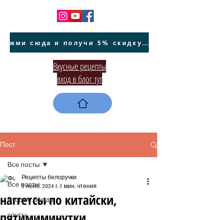
жми сюда и получи 5% скидку на покупку авто на Кипре и автообслуживание
Вкусные рецепты
вход в блог тут
Пост
Все посты
Рецепты белоручки
Все посты
9 нояб. 2024 г.
1 мин. чтения
наггетсы по китайски,
Вторые блюда
пятимиминутки
соусы