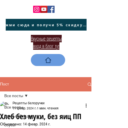
жми сюда и получи 5% скидку на покупку авто на Кипре и автообслуживание
Вкусные рецепты
вход в блог тут
Пост
Все посты
Рецепты белоручки
Все посты
11 февр. 2024 г.
1 мин. чтения
Хлеб без муки, без яиц ПП
Вторые блюда
Обновлено:
14 февр. 2024 г.
соусы