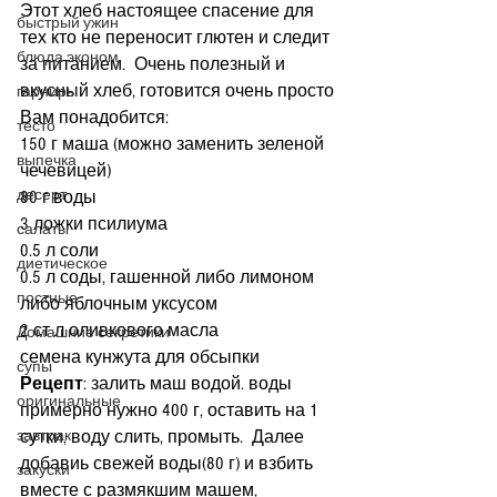
Этот хлеб настоящее спасение для 
быстрый ужин
тех кто не переносит глютен и следит 
блюда эконом
за питанием.  Очень полезный и 
вкусный хлеб, готовится очень просто
гарниры
Вам понадобится:
тесто
150 г маша (можно заменить зеленой 
выпечка
чечевицей)
десерт
80 г воды
3 ложки псилиума
салаты
0.5 л соли
диетическое
0.5 л соды, гашенной либо лимоном 
постные
либо яблочным уксусом
2 ст л оливкового масла
Домашние секретики
семена кунжута для обсыпки
супы
Рецепт
: залить маш водой. воды 
оригинальные
примерно нужно 400 г, оставить на 1 
завтрак
сутки, воду слить, промыть.  Далее 
добавиь свежей воды(80 г) и взбить 
закуски
вместе с размякшим машем, 