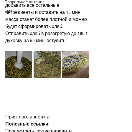
Правильное питание
добавить все остальные 
кето
ингредиенты и оставить на 15 мин, 
масса станет более плотной и можно 
будет сформировать хлеб.  
Отправить хлеб в разогретую до 180 г 
духовку на 50 мин, остудить.  
Приятного аппетита! 
Полезные ссылки:
Просмотреть другие варианты 