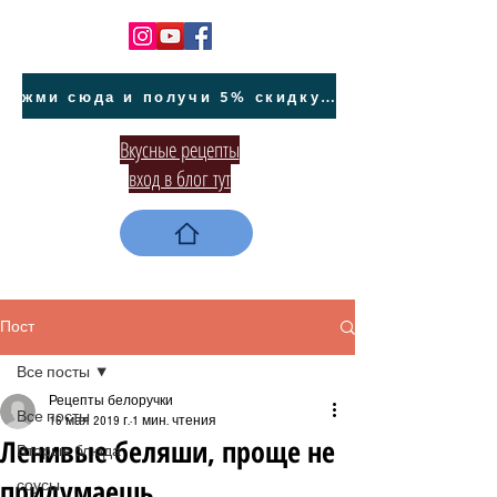
жми сюда и получи 5% скидку на покупку авто на Кипре и автообслуживание
Вкусные рецепты
вход в блог тут
Пост
Все посты
Рецепты белоручки
Все посты
16 мая 2019 г.
1 мин. чтения
Ленивые беляши, проще не
Вторые блюда
придумаешь
соусы