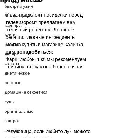
быстрый ужин
У вас предстоят посиделки перед 
блюда эконом
телевизором? предлагаем вам 
гарниры
отличный рецептик.  Ленивые 
тесто
беляши, главные ингредиенты 
можно купить в магазине Калинка:
выпечка
вам понадобиться:
десерт
Фарш любой, 1 кг, мы рекомендуем 
салаты
свинину, так как она более сочная
диетическое
постные
Домашние секретики
супы
оригинальные
завтрак
закуски
 1 луковица, если любите лук. можете 