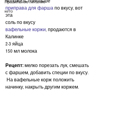
положить побольше
Правильное питание
приправа для фарша
 по вкусу, вот 
кето
эта
соль по вкусу
вафельные коржи
, продаются в 
Калинке
2-3 яйца
150 мл молока
Рецепт:
 мелко порезать лук, смешать 
с фаршем, добавить специи по вкусу. 
 На вафельные корж положить 
начинку, накрыть другим коржем.