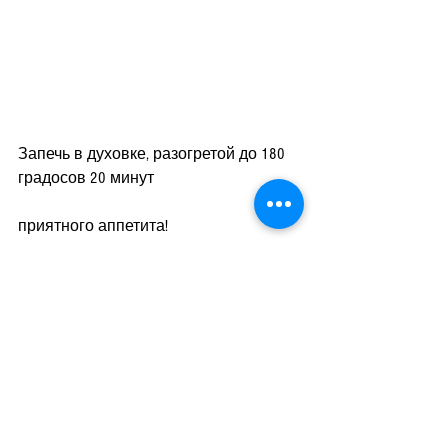
Запечь в духовке, разогретой до 180 
градосов 20 минут
приятного аппетита!
полезные ссылки
Заказать готовые котлетки 
тут
просмотреть меню на заказ 
тут
перейти в магазин за покупками 
тут