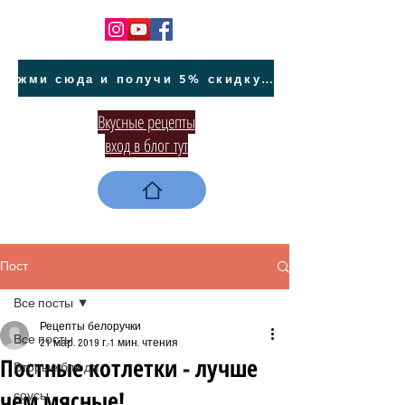
жми сюда и получи 5% скидку на покупку авто на Кипре и автообслуживание
Вкусные рецепты
вход в блог тут
Пост
Все посты
Рецепты белоручки
Все посты
21 мар. 2019 г.
1 мин. чтения
Постные котлетки - лучше
Вторые блюда
чем мясные!
соусы