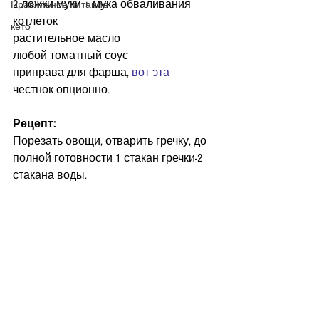
2 ложки муки + мука обваливания 
Правильное питание
котлеток
кето
растительное масло
любой томатный соус
приправа для фарша, 
вот эта 
честнок опционно.
Рецепт:
Порезать овощи, отварить гречку, до 
полной готовности 1 стакан гречки-2 
стакана воды.