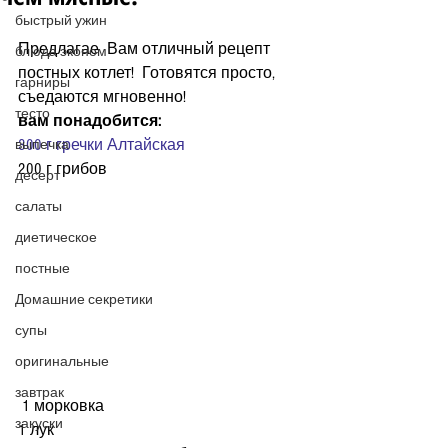
быстрый ужин
Предлагае  Вам отличный рецепт 
блюда эконом
постных котлет!  Готовятся просто, 
гарниры
съедаются мгновенно! 
тесто
вам понадобится:
300 г гречки Алтайская 
выпечка
200 г грибов
десерт
салаты
диетическое
постные
Домашние секретики
супы
оригинальные
завтрак
 1 морковка
закуски
1 лук