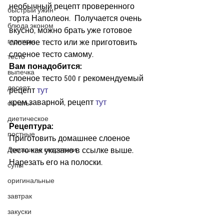
необычный рецепт проверенного 
быстрый ужин
торта Наполеон.  Получается очень 
блюда эконом
вкусно, можно брать уже готовое 
гарниры
слоеное тесто или же приготовить 
слоеное тесто самому.  
тесто
Вам понадобится:
выпечка
слоеное тесто 500 г рекомендуемый 
десерт
рецепт 
тут
крем заварной, рецепт 
тут
салаты
диетическое
Рецептура:
постные
Приготовить домашнее слоеное 
Домашние секретики
тесто как указано в ссылке выше.  
Нарезать его на полоски. 
супы
оригинальные
завтрак
закуски