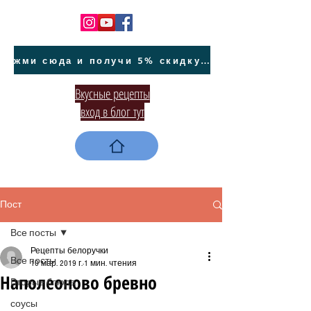
жми сюда и получи 5% скидку на покупку авто на Кипре и автообслуживание
Вкусные рецепты
вход в блог тут
Пост
Все посты
Рецепты белоручки
Все посты
10 мар. 2019 г.
1 мин. чтения
Наполеоново бревно
Вторые блюда
соусы