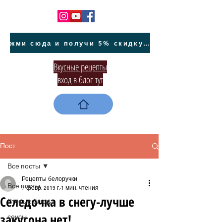
жми сюда и получи 5% скидку на покупку авто на Кипре и автообслуживание
Вкусные рецепты
вход в блог тут
Пост
Все посты
Рецепты белоручки
Все посты
7 февр. 2019 г.
1 мин. чтения
Селедочка в снегу-лучше
Вторые блюда
закусона нет!
соусы