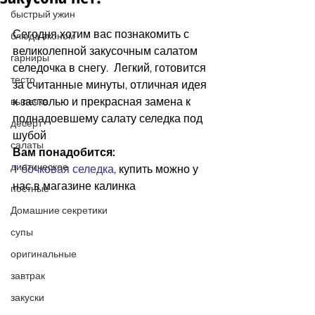
быстрый ужин
Сегодня хотим вас познакомить с 
блюда эконом
великолепной закусочным салатом 
гарниры
селедочка в снегу.  Легкий, готовится 
тесто
за считанные минуты, отличная идея 
к застолью и прекрасная замена к 
выпечка
поднадоевшему салату селедка под 
десерт
шубой
салаты
Вам понадобится:
диетическое
1 бочковая селедка
, купить можно у 
нас в магазине калинка
постные
Домашние секретики
супы
оригинальные
завтрак
закуски