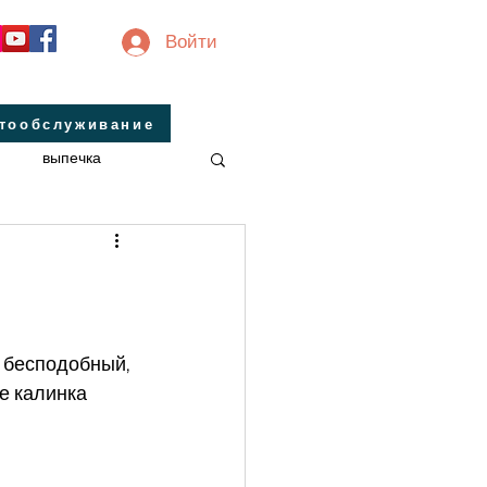
Войти
втообслуживание
выпечка
инальные
завтрак
 бесподобный, 
не калинка