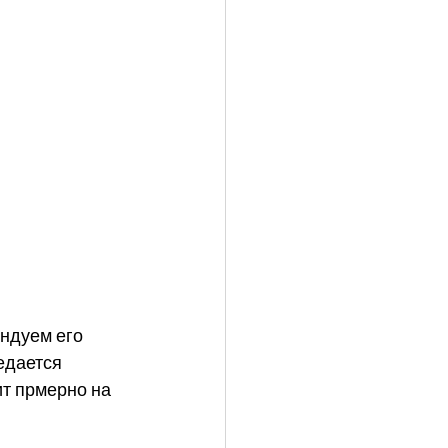
ндуем его 
едается 
ит прмерно на 