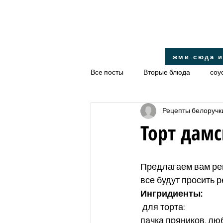
жми сюда и
Все посты
Вторые блюда
соу
Рецепты белоручк
десерт
салаты
диетиче
Торт дам
закуски
Правильное питание
Предлагаем вам рец
все будут просить р
Ингридиенты:
 для торта:
пачка пряников, лю