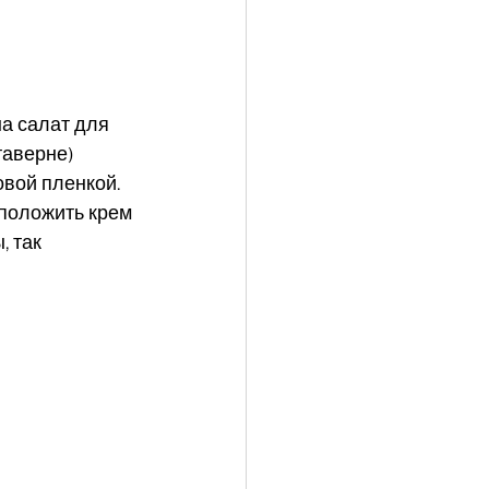
на салат для 
таверне) 
вой пленкой.  
положить крем 
 так 