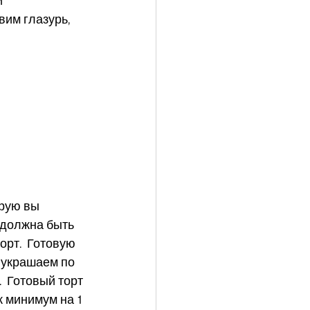
 
им глазурь, 
рую вы 
 должна быть 
рт.  Готовую 
 украшаем по 
 Готовый торт 
 минимум на 1 