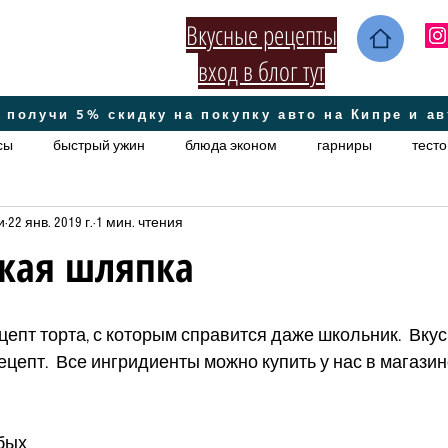
Вкусные рецепты
вход в блог тут
 получи 5% скидку на покупку авто на Кипре и а
сы
быстрый ужин
блюда эконом
гарниры
тесто
и
22 янв. 2019 г.
1 мин. чтения
ское
постные
Домашние секретики
супы
ориг
ская шляпка
кето
епт торта, с которым справится даже школьник.  Вкус
ецепт.  Все ингридиенты можно купить у нас в магази
бых