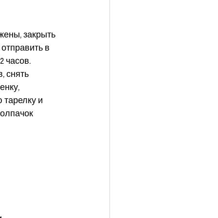
жены, закрыть 
отправить в 
 часов.  
, снять 
нку, 
 тарелку и 
колпачок