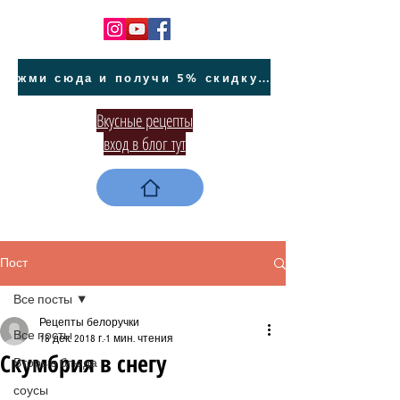
жми сюда и получи 5% скидку на покупку авто на Кипре и автообслуживание
Вкусные рецепты
вход в блог тут
Пост
Все посты
Рецепты белоручки
Все посты
18 дек. 2018 г.
1 мин. чтения
Скумбрия в снегу
Вторые блюда
соусы