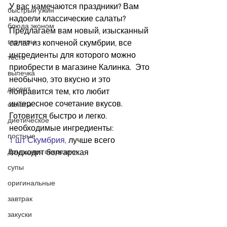
У вас намечаются праздники? Вам 
быстрый ужин
надоели классические салаты? 
блюда эконом
Предлагаем вам новый, изысканный 
гарниры
салат из копченой скумбрии, все 
ингредиенты для которого можно 
тесто
приобрести в магазине Калинка.  Это 
выпечка
необычно, это вкусно и это 
десерт
понравится тем, кто любит 
интересное сочетание вкусов.  
салаты
Готовится быстро и легко.
диетическое
необходимые ингредиенты:
постные
1 шт Скумбрия
, 
лучше всего 
Домашние секретики
подходит болгарская
супы
оригинальные
завтрак
закуски