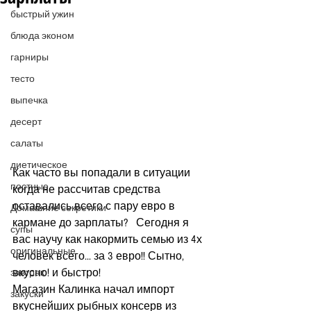
быстрый ужин
блюда эконом
гарниры
тесто
выпечка
десерт
салаты
диетическое
Как часто вы попадали в ситуации 
постные
когда не рассчитав средства 
оставались всего с пару евро в 
Домашние секретики
кармане до зарплаты?   Сегодня я 
супы
вас научу как накормить семью из 4х 
оригинальные
человек всего... за 3 евро!! Сытно, 
вкусно! и быстро!  
завтрак
Магазин Калинка начал импорт 
закуски
вкуснейших рыбных консерв из 