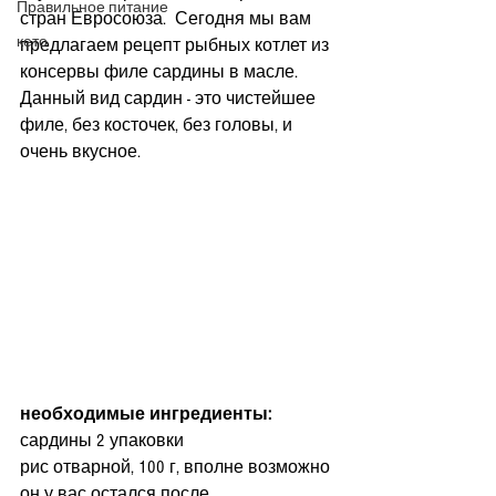
Правильное питание
стран Евросоюза.  Сегодня мы вам 
кето
предлагаем рецепт рыбных котлет из 
консервы филе сардины в масле.  
Данный вид сардин - это чистейшее 
филе, без косточек, без головы, и 
очень вкусное.
необходимые ингредиенты:
сардины 2 упаковки
рис отварной, 100 г, вполне возможно 
он у вас остался после 