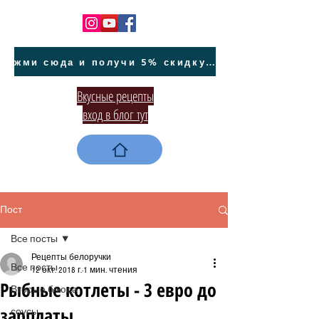
жми сюда и получи 5% скидку на покупку авто на Кипре и автообслуживание
Вкусные рецепты
вход в блог тут
Пост
Все посты
Рецепты белоручки
Все посты
12 окт. 2018 г.
1 мин. чтения
Рыбные котлеты - 3 евро до
Вторые блюда
зарплаты
соусы