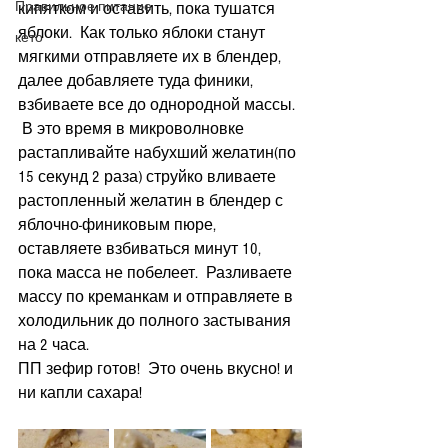
Правильное питание
кипятком и оставить, пока тушатся 
яблоки.  Как только яблоки станут 
кето
мягкими отправляете их в блендер, 
далее добавляете туда финики, 
взбиваете все до однородной массы. 
 В это время в микроволновке 
растапливайте набухший желатин(по 
15 секунд 2 раза) струйко вливаете 
растопленный желатин в блендер с 
яблочно-финиковым пюре, 
оставляете взбиваться минут 10, 
пока масса не побелеет.  Разливаете 
массу по креманкам и отправляете в 
холодильник до полного застывания 
на 2 часа.
ПП зефир готов!  Это очень вкусно! и 
ни капли сахара!