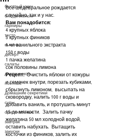
быстрый ужин
Все шедевральное рождается 
случайно, так и у нас.
блюда эконом
Вам понадобится:
гарниры
4 крупных яблока
тесто
5 крупных фиников
1 чл ванильного экстракта
выпечка
150 г воды
десерт
1 пачка желатина
салаты
сок половины лимона
диетическое
Рецепт:
  Очистить яблоки от кожуры 
и семечек внутри, порезать кубиками, 
постные
сбрызнуть лимоном,  высыпать на 
Домашние секретики
сковородку, налить 100 г воды и 
супы
добавить ваниль, и протушить минут 
15 до мягкости.  Залить пачку 
оригинальные
желатина 50 мл холодной водой, 
завтрак
оставить набухать.  Вытащить 
закуски
косточки из фиников, залить их 