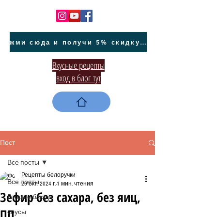
жми сюда и получи 5% скидку на покупку авто на Кипре и автообслуживание
Вкусные рецепты
вход в блог тут
Пост
Все посты
Рецепты белоручки
Все посты
20 окт. 2024 г.
1 мин. чтения
Зефир без сахара, без яиц,
Вторые блюда
ПП
соусы