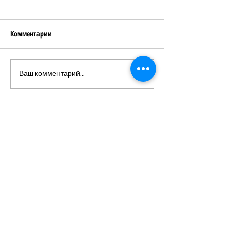
Комментарии
Яблочный мильфей
Ваш комментарий...
Подпишитесь на рассылку
Будьте в курсе наших новостей
Подписаться
©
2018-2024
Калинка, специальный проэкт
Gloria Group