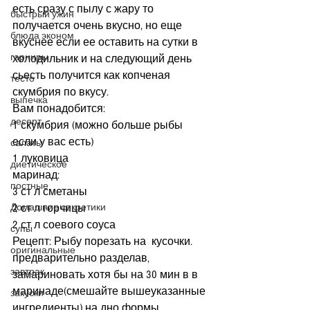
есть сразу с пылу с жару то 
быстрый ужин
получается очень вкусно, но еще 
блюда эконом
вкуснее если ее оставить на сутки в 
гарниры
холодильник и на следующий день 
сьесть получится как копченая 
тесто
скумбрия по вкусу.
выпечка
Вам понадобится:
десерт
1 скумбрия (можно больше рыбы 
если у вас есть)
салаты
1 луковица
диетическое
маринад:
постные
3 ст л сметаны
Домашние секретики
2 ст л горчицы
2 ст л соевого соуса
супы
Рецепт: Рыбу порезать на  кусочки. 
оригинальные
предварительно разделав, 
завтрак
замариновать хотя бы на 30 мин в в 
маринаде(смешайте вышеуказанные 
закуски
ингредиенты) на дно формы 