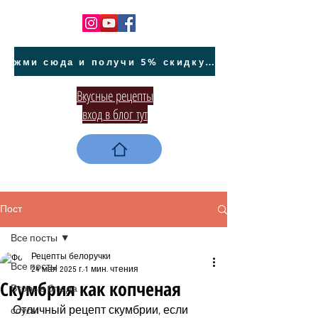
жми сюда и получи 5% скидку на покупку авто на Кипре и автообслуживание
Вкусные рецепты
вход в блог тут
Пост
Все посты
Рецепты белоручки
Все посты
24 мая 2025 г.
1 мин. чтения
Скумбрия как копченая
Вторые блюда
Отличный рецепт скумбрии, если 
соусы