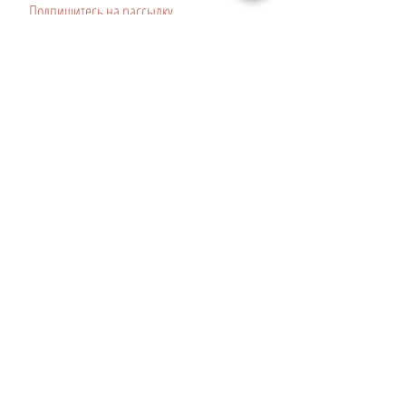
Подпишитесь на рассылку
Будьте в курсе наших новостей
Подписаться
©
2018-2024
Калинка, специальный проэкт
Gloria Group
спонсор проэкта