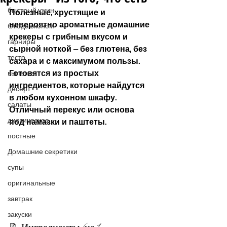
быстрый ужин
Полезные, хрустящие и 
невероятно ароматные домашние 
блюда эконом
крекеры с грибным вкусом и 
гарниры
сырной ноткой — без глютена, без 
тесто
сахара и с максимумом пользы. 
Готовятся из простых 
выпечка
ингредиентов, которые найдутся 
десерт
в любом кухонном шкафу. 
салаты
Отличный перекус или основа 
диетическое
под намазки и паштеты. 
постные
Домашние секретики
супы
оригинальные
завтрак
закуски