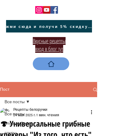
жми сюда и получи 5% скидку на покупку авто на Кипре и автообслуживание
Вкусные рецепты
вход в блог тут
Пост
Все посты
Рецепты белоручки
Все посты
24 мая 2025 г.
1 мин. чтения
🍄 Универсальные грибные
Вторые блюда
крекеры "Из того, что есть"
соусы