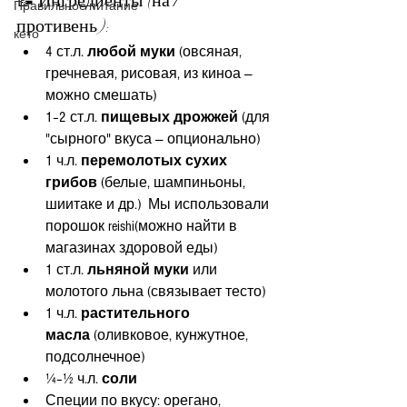
📝 Ингредиенты (на 1 
Правильное питание
противень):
кето
4 ст.л. 
любой муки
 (овсяная, 
гречневая, рисовая, из киноа — 
можно смешать)
1–2 ст.л. 
пищевых дрожжей
 (для 
"сырного" вкуса — опционально)
1 ч.л. 
перемолотых сухих 
грибов
 (белые, шампиньоны, 
шиитаке и др.)  Мы использовали 
порошок reishi(можно найти в 
магазинах здоровой еды)
1 ст.л. 
льняной муки
 или 
молотого льна (связывает тесто)
1 ч.л. 
растительного 
масла
 (оливковое, кунжутное, 
подсолнечное)
¼–½ ч.л. 
соли
Специи по вкусу: орегано, 