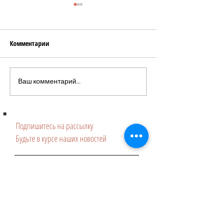
Комментарии
Баунти десерт ПП
Грильяж полезны
Ваш комментарий...
сахара, без орехо
Подпишитесь на рассылку
Будьте в курсе наших новостей
Подписаться
©
2018-2024
Калинка, специальный проэкт