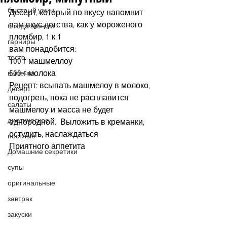
быстрый ужин
Десерт, который по вкусу напомнит 
вам вкус детства, как у мороженого 
блюда эконом
пломбир, 1 к 1
гарниры
вам понадобится:
тесто
100 г машмеллоу
500 г молока
выпечка
Рецепт: всыпать машмелоу в молоко, 
десерт
подогреть, пока не расплавится 
салаты
машмелоу и масса не будет 
диетическое
однородной.  Выложить в креманки, 
остудить, наслаждаться
постные
Приятного аппетита
Домашние секретики
супы
оригинальные
завтрак
закуски