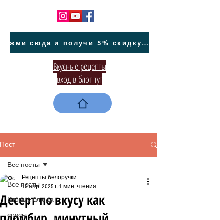
жми сюда и получи 5% скидку на покупку авто на Кипре и автообслуживание
Вкусные рецепты
вход в блог тут
Пост
Все посты
Рецепты белоручки
Все посты
19 апр. 2025 г.
1 мин. чтения
Десерт по вкусу как
Вторые блюда
пломбир, минутный
соусы