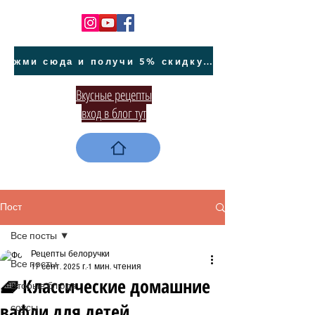
жми сюда и получи 5% скидку на покупку авто на Кипре и автообслуживание
Вкусные рецепты
вход в блог тут
Пост
Все посты
Рецепты белоручки
Все посты
17 сент. 2025 г.
1 мин. чтения
🧇 Классические домашние
Вторые блюда
вафли для детей
соусы