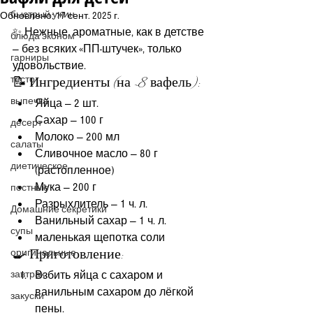
быстрый ужин
Обновлено:
17 сент. 2025 г.
✨ Нежные, ароматные, как в детстве 
блюда эконом
— без всяких «ПП-штучек», только 
гарниры
удовольствие.
тесто
📝 Ингредиенты (на ~8 вафель):
выпечка
Яйца — 2 шт.
Сахар — 100 г
десерт
Молоко — 200 мл
салаты
Сливочное масло — 80 г 
диетическое
(растопленное)
Мука — 200 г
постные
Разрыхлитель — 1 ч. л.
Домашние секретики
Ванильный сахар — 1 ч. л.
супы
маленькая щепотка соли
🍳 Приготовление:
оригинальные
завтрак
Взбить яйца с сахаром и 
ванильным сахаром до лёгкой 
закуски
пены.