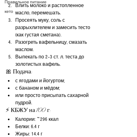
Правильное питание
Влить молоко и растопленное 
кето
масло, перемешать.
Просеять муку, соль с 
разрыхлителем и замесить тесто 
(как густая сметана).
Разогреть вафельницу, смазать 
маслом.
Выпекать по 2–3 ст. л. теста до 
золотистых вафель.
🎀 Подача:
с ягодами и йогуртом;
с бананом и мёдом;
или просто присыпать сахарной 
пудрой.
⚡ КБЖУ на 100 г:
Калории: ~296 ккал
Белки: 6.4 г
Жиры: 14.4 г