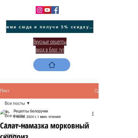
жми сюда и получи 5% скидку на покупку авто на Кипре и автообслуживание
Вкусные рецепты
вход в блог тут
Пост
Все посты
Рецепты белоручки
Все посты
9 нояб. 2024 г.
1 мин. чтения
Салат-намазка морковный
Вторые блюда
сюрприз
соусы