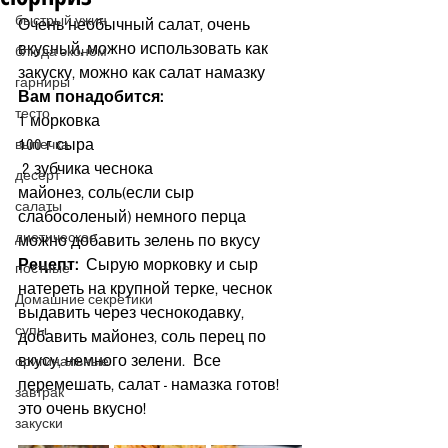
быстрый ужин
Очень необычный салат, очень 
вкусный, можно использовать как 
блюда эконом
закуску, можно как салат намазку
гарниры
Вам понадобится:
тесто
1 морковка
100 г сыра
выпечка
 2 зубчика чеснока
десерт
майонез, соль(если сыр 
салаты
слабосоленый) немного перца
диетическое
можно добавить зелень по вкусу
Рецепт:
  Сырую морковку и сыр 
постные
натереть на крупной терке, чеснок 
Домашние секретики
выдавить через чеснокодавку, 
супы
добавить майонез, соль перец по 
вкусу, немного зелени.  Все 
оригинальные
перемешать, салат - намазка готов! 
завтрак
это очень вкусно!
закуски