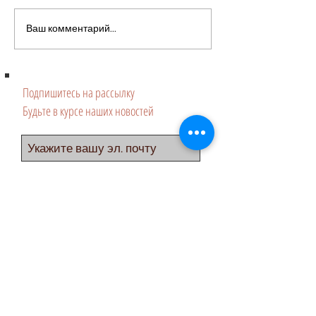
Просто классный 
Грузинская закуска из
Ваш комментарий...
баклажан
Подпишитесь на рассылку
Будьте в курсе наших новостей
Подписаться
©
2018-2024
Калинка, специальный проэкт
Gloria Group
спонсор проэкта