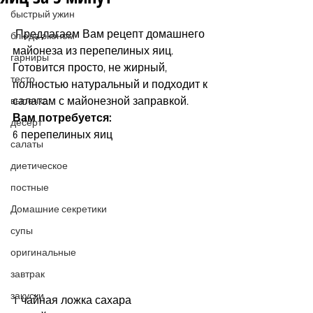
быстрый ужин
 Предлагаем Вам рецепт домашнего 
блюда эконом
майонеза из перепелиных яиц.  
гарниры
Готовится просто, не жирный, 
тесто
полностью натуральный и подходит к 
салатам с майонезной заправкой.
выпечка
Вам потребуется:
десерт
6 перепелиных яиц
салаты
диетическое
постные
Домашние секретики
супы
оригинальные
завтрак
закуски
1 чайная ложка сахара