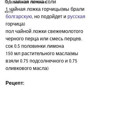
0.5 чайная ложка соли
Правильное питание
1 чайная ложка горчицы(мы брали 
кето
болгарскую
, но подойдет и 
русская
горчица)
пол чайной ложки свежемолотого 
черного перца или смесь перцев.
сок 0.5 половинки лимона
150 мл растительного масла(мы 
взяли 0.75 подсолнечного и 0.75 
оливкового масла)
Рецепт: