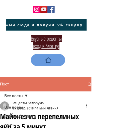
жми сюда и получи 5% скидку на покупку авто на Кипре и автообслуживание
Вкусные рецепты
вход в блог тут
Пост
Все посты
Рецепты белоручки
Все посты
25 февр. 2019 г.
1 мин. чтения
Майонез из перепелиных
Вторые блюда
яиц за 5 минут
соусы