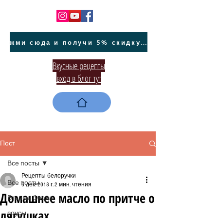
жми сюда и получи 5% скидку на покупку авто на Кипре и автообслуживание
Вкусные рецепты
вход в блог тут
Пост
Все посты
Рецепты белоручки
Все посты
5 дек. 2018 г.
2 мин. чтения
Домашнее масло по притче о
Вторые блюда
лягушках
соусы