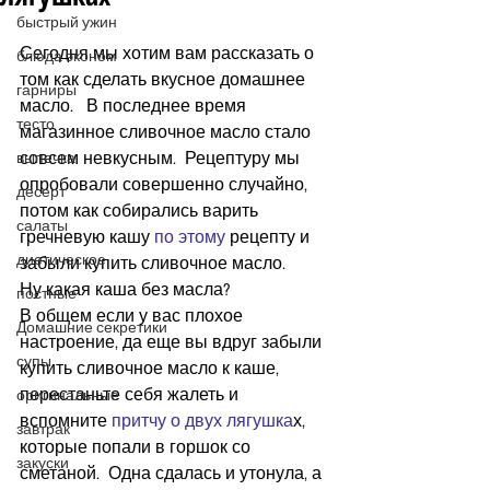
быстрый ужин
Сегодня мы хотим вам рассказать о 
блюда эконом
том как сделать вкусное домашнее 
гарниры
масло.   В последнее время 
тесто
магазинное сливочное масло стало 
совсем невкусным.  Рецептуру мы 
выпечка
опробовали совершенно случайно, 
десерт
потом как собирались варить 
салаты
гречневую кашу
 по этому 
рецепту и 
диетическое
забыли купить сливочное масло.
Ну какая каша без масла? 
постные
В общем если у вас плохое 
Домашние секретики
настроение, да еще вы вдруг забыли 
супы
купить сливочное масло к каше,  
перестаньте себя жалеть и  
оригинальные
вспомните 
притчу о двух лягушка
х, 
завтрак
которые попали в горшок со 
закуски
сметаной.  Одна сдалась и утонула, а 