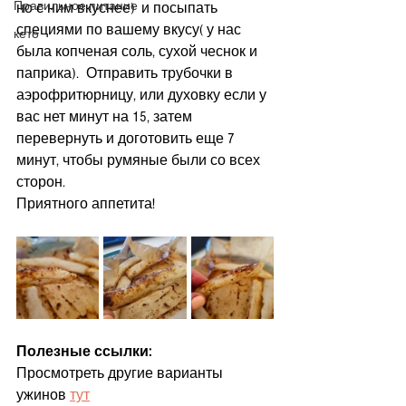
Правильное питание
но с ним вкуснее)  и посыпать 
специями по вашему вкусу( у нас 
кето
была копченая соль, сухой чеснок и 
паприка).  Отправить трубочки в 
аэрофритюрницу, или духовку если у 
вас нет минут на 15, затем 
перевернуть и доготовить еще 7 
минут, чтобы румяные были со всех 
сторон.
Приятного аппетита!
Полезные ссылки:
Просмотреть другие варианты 
ужинов 
тут