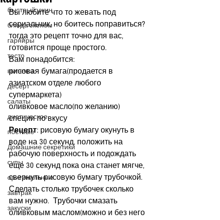
быстрый ужин
Вы любите что то жевать под 
сериальчик, но боитесь поправиться? 
блюда эконом
тогда это рецепт точно для вас, 
гарниры
готовится проще простого.
тесто
Вам понадобится:
рисовая бумага(продается в 
выпечка
азиатском отделе любого 
десерт
супермаркета)
салаты
оливковое масло(по желанию)
диетическое
специи по вкусу
Рецепт
: рисовую бумагу окунуть в 
постные
воде на 30 секунд, положить на 
Домашние секретики
рабочую поверхность и подождать 
супы
еще 30 секунд пока она станет мягче, 
свернуть рисовую бумагу трубочкой.  
оригинальные
Сделать столько трубочек сколько 
завтрак
вам нужно.  Трубочки смазать 
закуски
оливковым маслом(можно и без него 