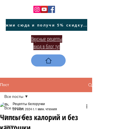
жми сюда и получи 5% скидку на покупку авто на Кипре и автообслуживание
Вкусные рецепты
вход в блог тут
Пост
Все посты
Рецепты белоручки
Все посты
20 июл. 2024 г.
1 мин. чтения
Чипсы без калорий и без
Вторые блюда
картошки
соусы