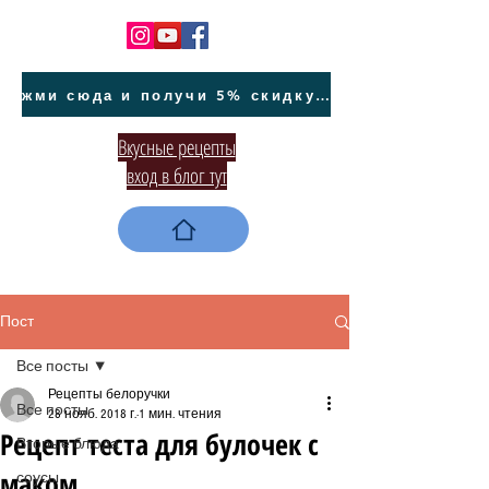
жми сюда и получи 5% скидку на покупку авто на Кипре и автообслуживание
Вкусные рецепты
вход в блог тут
Пост
Все посты
Рецепты белоручки
Все посты
28 нояб. 2018 г.
1 мин. чтения
Рецепт теста для булочек с
Вторые блюда
маком
соусы