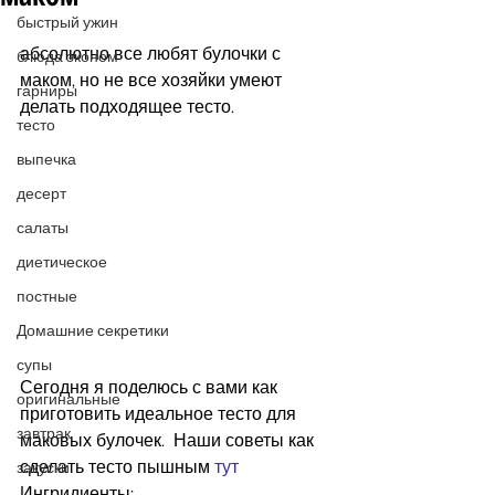
быстрый ужин
абсолютно все любят булочки с 
блюда эконом
маком, но не все хозяйки умеют 
гарниры
делать подходящее тесто.
тесто
выпечка
десерт
салаты
диетическое
постные
Домашние секретики
супы
Сегодня я поделюсь с вами как 
оригинальные
приготовить идеальное тесто для 
завтрак
маковых булочек.  Наши советы как 
сделать тесто пышным 
тут
закуски
Ингридиенты: