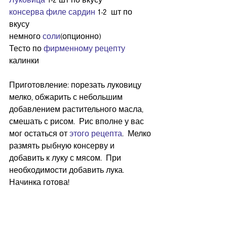
Луковица
 1-2 шт по вкусу  
консерва филе сардин
 1-2  шт по 
вкусу
немного 
соли
(опционно)
Тесто по 
фирменному рецепту 
калинки
Приготовление: порезать луковицу 
мелко, обжарить с небольшим 
добавлением растительного масла, 
смешать с рисом.  Рис вполне у вас 
мог остаться от 
этого рецепта
.  Мелко 
размять рыбную консерву и 
добавить к луку с мясом.  При 
необходимости добавить лука. 
Начинка готова! 