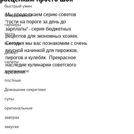
быстрый ужин
Мы продолжаем серию советов  
блюда эконом
"гости на пороге за день до 
гарниры
зарплаты" - серия бюджетных 
тесто
рецептов для экономных хозяек.  
Сегодня мы вас познакомим с очень 
выпечка
вкусной начинкой для пирожков, 
десерт
пирогов и кулебяк.  Прекрасное 
салаты
наследие кулинарии советского 
диетическое
времени.
постные
Домашние секретики
супы
оригинальные
завтрак
закуски