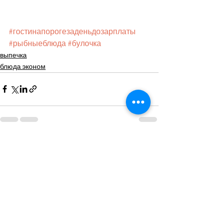
#гостинапорогезаденьдозарплаты
#рыбныеблюда
#булочка
выпечка
блюда эконом
Смотреть все
Недавние посты