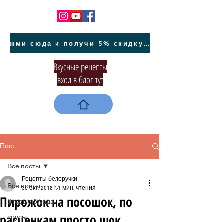
жми сюда и получи 5% скидку на покупку авто на Кипре и автообслуживание
Вкусные рецепты
вход в блог тут
Пост
Все посты
Рецепты белоручки
Все посты
30 окт. 2018 г.
1 мин. чтения
Пирожок на посошок, по
Вторые блюда
расценкам просто шок
соусы