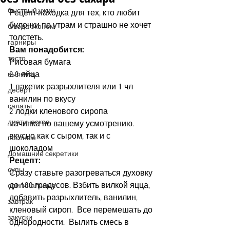
быстрый ужин
Рецепт-находка для тех, кто любит 
булочки по утрам и страшно не хочет 
блюда эконом
толстеть.  
гарниры
Вам понадобится:
тесто
Рисовая бумага
2-3 яйца
выпечка
1 пакетик разрыхлителя или 1 чл 
десерт
ванилин по вкусу
салаты
2 лодки кленового сиропа
диетическое
начинка по вашему усмотрению. 
вкусно как с сыром, так и с 
постные
шоколадом
Домашние секретики
Рецепт: 
супы
Сразу ставьте разогреваться духовку 
до 180 градусов. Взбить вилкой яцца, 
оригинальные
добавить разрыхлитель, ванилин, 
завтрак
кленовый сироп.  Все перемешать до 
закуски
однородности.  Вылить смесь в 