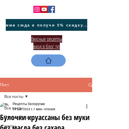
жми сюда и получи 5% скидку на покупку авто на Кипре и автообслуживание
Вкусные рецепты
вход в блог тут
Пост
Все посты
Рецепты белоручки
Все посты
24 авг. 2024 г.
1 мин. чтения
Булочки круассаны без муки
Вторые блюда
без масла без сахара
соусы