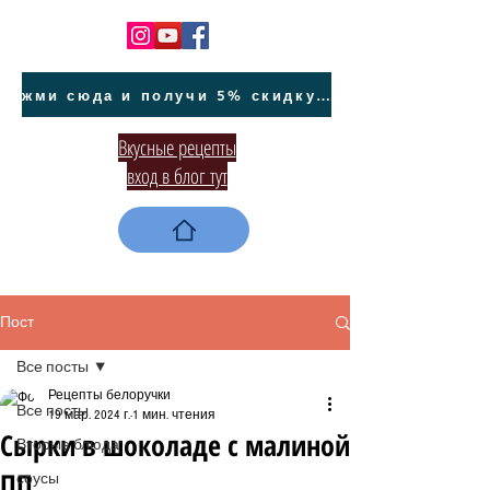
жми сюда и получи 5% скидку на покупку авто на Кипре и автообслуживание
Вкусные рецепты
вход в блог тут
Пост
Все посты
Рецепты белоручки
Все посты
19 мар. 2024 г.
1 мин. чтения
Сырки в шоколаде с малиной
Вторые блюда
ПП
соусы