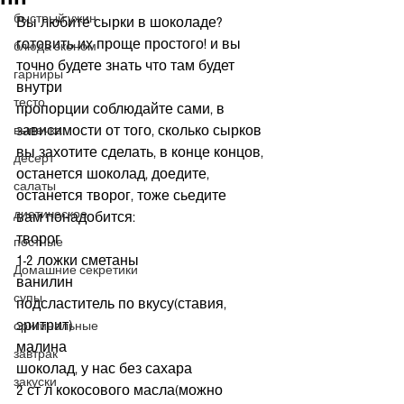
быстрый ужин
Вы любите сырки в шоколаде?  
готовить их проще простого! и вы 
блюда эконом
точно будете знать что там будет 
гарниры
внутри
тесто
пропорции соблюдайте сами, в 
зависимости от того, сколько сырков 
выпечка
вы захотите сделать, в конце концов, 
десерт
останется шоколад, доедите, 
салаты
останется творог, тоже сьедите
диетическое
вам понадобится:
творог
постные
1-2 ложки сметаны
Домашние секретики
ванилин
супы
подсластитель по вкусу(ставия, 
эритрит)
оригинальные
малина
завтрак
шоколад, у нас без сахара
закуски
2 ст л кокосового масла(можно 