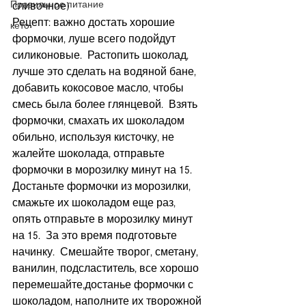
Правильное питание
сливочное)
Рецепт: важно достать хорошие 
кето
формочки, луше всего подойдут 
силиконовые.  Растопить шоколад, 
лучше это сделать на водяной бане, 
добавить кокосовое масло, чтобы 
смесь была более глянцевой.  Взять 
формочки, смахать их шоколадом 
обильно, используя кисточку, не 
жалейте шоколада, отправьте 
формочки в морозилку минут на 15.  
Достаньте формочки из морозилки, 
смажьте их шоколадом еще раз, 
опять отправьте в морозилку минут 
на 15.  За это время подготовьте 
начинку.  Смешайте творог, сметану, 
ванилин, подсластитель, все хорошо 
перемешайте,достанье формочки с 
шоколадом, наполните их творожной 