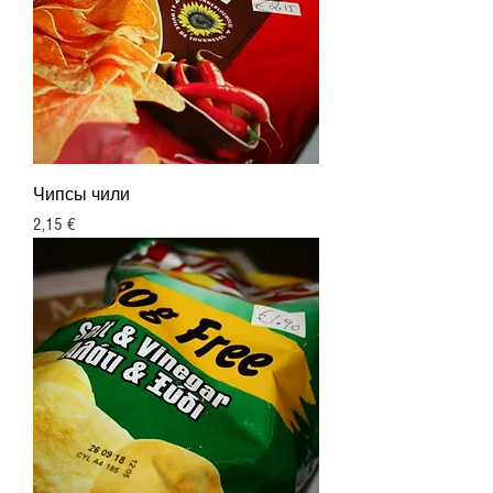
Чипсы чили
Цена
2,15 €