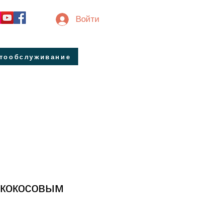
Войти
втообслуживание
 кокосовым