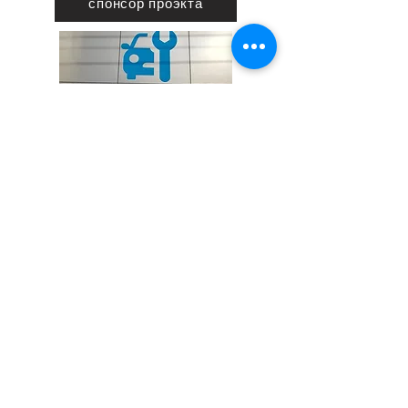
спонсор проэкта