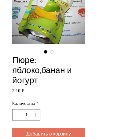
Пюре:
яблоко,банан и
йогурт
Цена
2,10 €
Количество
*
Добавить в корзину