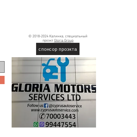
© 2018-2024 Калинка, специальный
проэкт
Gloria Group
спонсор проэкта