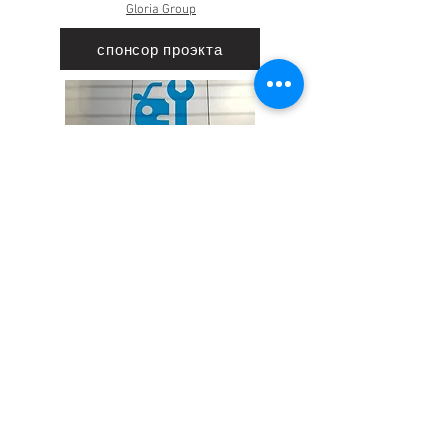
Gloria Group
спонсор проэкта