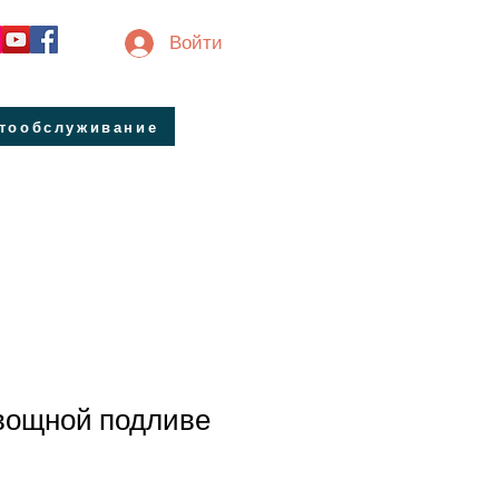
Войти
втообслуживание
овощной подливе