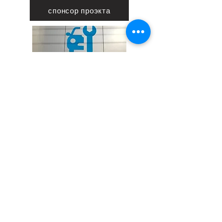
спонсор проэкта