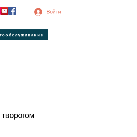
Войти
втообслуживание
 творогом