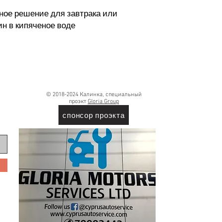
чное решение для завтрака или
ин в кипяченое воде
© 2018-2024 Калинка, специальный
проэкт
Gloria Group
спонсор проэкта