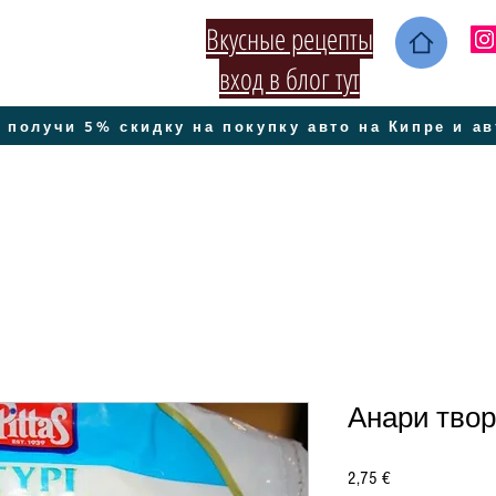
Вкусные рецепты
вход в блог тут
 получи 5% скидку на покупку авто на Кипре и а
Анари твор
Цена
2,75 €