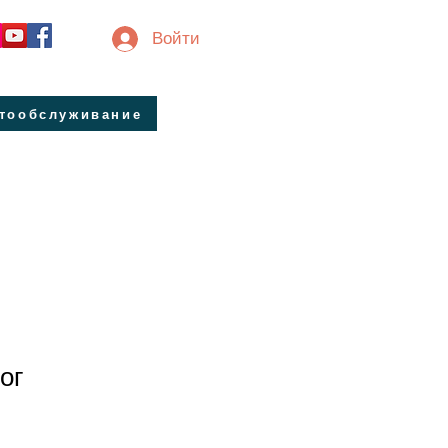
Войти
втообслуживание
ог